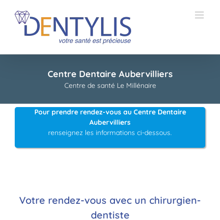
Passer
au
contenu
Centre Dentaire Aubervilliers
Centre de santé Le Millénaire
Pour prendre rendez-vous au Centre Dentaire
Aubervilliers
renseignez les informations ci-dessous.
Votre rendez-vous avec un chirurgien-
dentiste