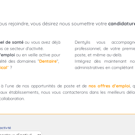
ous rejoindre, vous désirez nous soumettre votre
candidatur
el de santé
ou vous avez déjà
Dentylis vous accompag
 ce secteur d’activité.
professionnel, de votre premi
’emploi
ou en veille active pour
poste, et même au-delà.
lité des domaines “
Dentaire
“,
Intégrez dès maintenant no
ical
“
?
administratives en complétant l
d à l’une de nos opportunités de poste et de
nos offres d’emploi
, 
aux établissements, nous vous contacterons dans les meilleurs déla
collaboration.
'activté