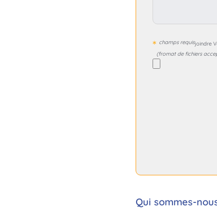
*
champs requis
joindre V
(fromat de fichiers acce
Qui sommes-nous