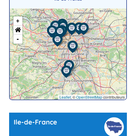
+
-
Leaflet
, ©
OpenStreetMap
contributeurs
Ile-de-France