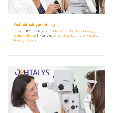
Ophtalmologue Nancy
7 mars 2023
|
Catégories :
Offres d'emploi
,
Ophtalmologie
,
Ophtalmologue
|
Mots-clés :
Grand Est
,
Meurthe-et-Moselle
,
Nancy
,
Régions