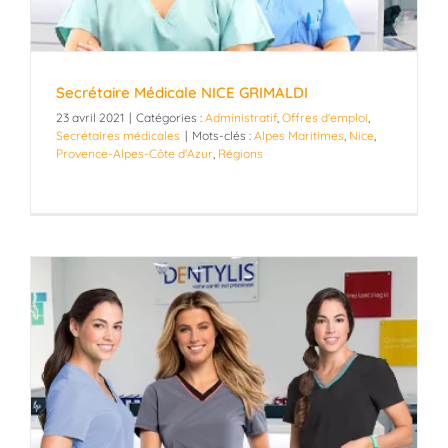
Secrétaire Médicale NICE GRIMALDI
23 avril 2021
|
Catégories :
Administratif
,
Offres d'emploi
,
Secrétaires médicales
|
Mots-clés :
Alpes Maritimes
,
Nice
,
Provence-Alpes-Côte d'Azur
,
Régions